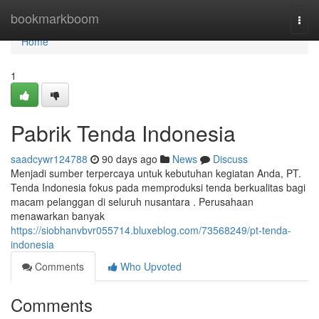
Home
bookmarkboom
Togg
navi
Home
1
Pabrik Tenda Indonesia
saadcywr124788
90 days ago
News
Discuss
Menjadi sumber terpercaya untuk kebutuhan kegiatan Anda, PT.
Tenda Indonesia fokus pada memproduksi tenda berkualitas bagi
macam pelanggan di seluruh nusantara . Perusahaan
menawarkan banyak
https://siobhanvbvr055714.bluxeblog.com/73568249/pt-tenda-
indonesia
Comments
Who Upvoted
Comments