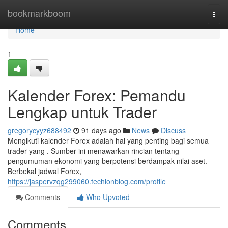
Home
bookmarkboom
Togg
navi
Home
1
Kalender Forex: Pemandu
Lengkap untuk Trader
gregorycyyz688492
91 days ago
News
Discuss
Mengikuti kalender Forex adalah hal yang penting bagi semua
trader yang . Sumber ini menawarkan rincian tentang
pengumuman ekonomi yang berpotensi berdampak nilai aset.
Berbekal jadwal Forex,
https://jaspervzqg299060.techionblog.com/profile
Comments
Who Upvoted
Comments