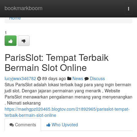
Home
bookmarkboom
Togg
navi
Home
1
ParisSlot: Tempat Terbaik
Bermain Slot Online
lucyjwwx346782
89 days ago
News
Discuss
Situs ParisSlot adalah lokasi terbaik bagi para yang ingin bermain
judi slot. Dengan jajaran permainan yang menarik , Website
ParisSlot menawarkan pengalaman menang yang menyenangkan
. Nikmati sekarang
https://maehgpz020465.blogtov.com/21892965/parisslot-tempat-
terbaik-bermain-slot-online
Comments
Who Upvoted