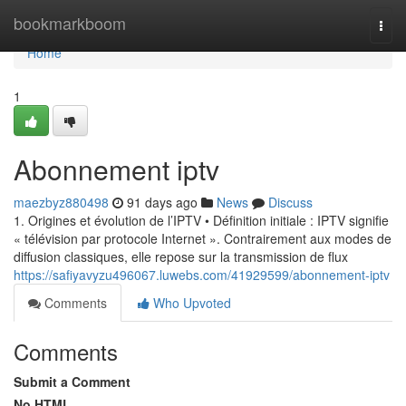
Home
bookmarkboom
Togg
navi
Home
1
Abonnement iptv
maezbyz880498
91 days ago
News
Discuss
1. Origines et évolution de l’IPTV • Définition initiale : IPTV signifie
« télévision par protocole Internet ». Contrairement aux modes de
diffusion classiques, elle repose sur la transmission de flux
https://safiyavyzu496067.luwebs.com/41929599/abonnement-iptv
Comments
Who Upvoted
Comments
Submit a Comment
No HTML