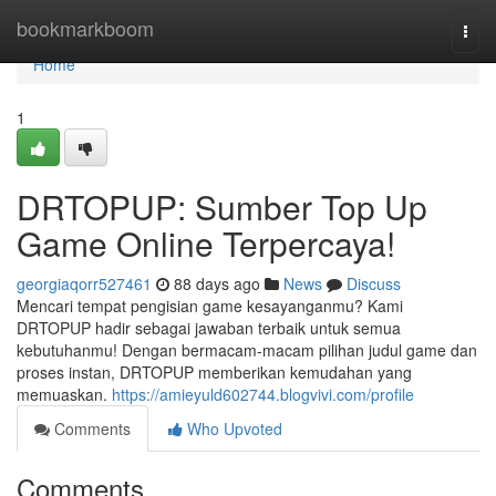
Home
bookmarkboom
Togg
navi
Home
1
DRTOPUP: Sumber Top Up
Game Online Terpercaya!
georgiaqorr527461
88 days ago
News
Discuss
Mencari tempat pengisian game kesayanganmu? Kami
DRTOPUP hadir sebagai jawaban terbaik untuk semua
kebutuhanmu! Dengan bermacam-macam pilihan judul game dan
proses instan, DRTOPUP memberikan kemudahan yang
memuaskan.
https://amieyuld602744.blogvivi.com/profile
Comments
Who Upvoted
Comments