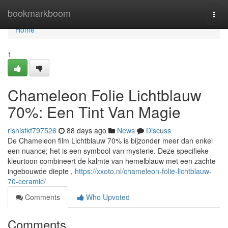
Home
bookmarkboom
Togg
navi
Home
1
Chameleon Folie Lichtblauw
70%: Een Tint Van Magie
rishistkf797526
88 days ago
News
Discuss
De Chameleon film Lichtblauw 70% is bijzonder meer dan enkel
een nuance; het is een symbool van mysterie. Deze specifieke
kleurtoon combineert de kalmte van hemelblauw met een zachte
ingebouwde diepte ,
https://xxoto.nl/chameleon-folie-lichtblauw-
70-ceramic/
Comments
Who Upvoted
Comments