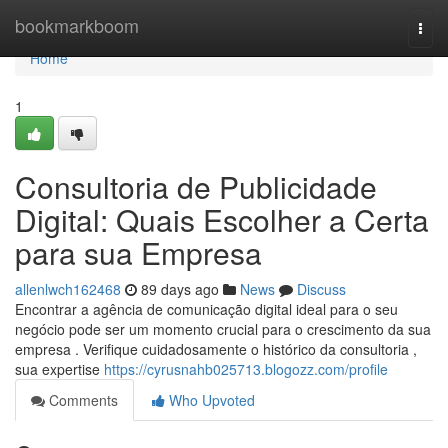
Home
bookmarkboom
Togg
navi
Home
1
Consultoria de Publicidade
Digital: Quais Escolher a Certa
para sua Empresa
allenlwch162468
89 days ago
News
Discuss
Encontrar a agência de comunicação digital ideal para o seu
negócio pode ser um momento crucial para o crescimento da sua
empresa . Verifique cuidadosamente o histórico da consultoria ,
sua expertise
https://cyrusnahb025713.blogozz.com/profile
Comments
Who Upvoted