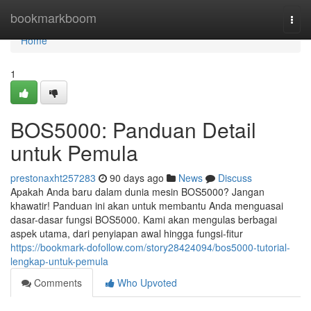
Home
bookmarkboom
Togg
navi
Home
1
BOS5000: Panduan Detail
untuk Pemula
prestonaxht257283
90 days ago
News
Discuss
Apakah Anda baru dalam dunia mesin BOS5000? Jangan
khawatir! Panduan ini akan untuk membantu Anda menguasai
dasar-dasar fungsi BOS5000. Kami akan mengulas berbagai
aspek utama, dari penyiapan awal hingga fungsi-fitur
https://bookmark-dofollow.com/story28424094/bos5000-tutorial-
lengkap-untuk-pemula
Comments
Who Upvoted