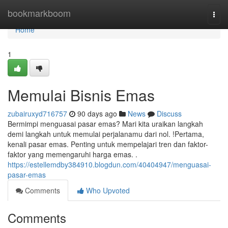
Home
bookmarkboom
Togg
navi
Home
1
Memulai Bisnis Emas
zubairuxyd716757
90 days ago
News
Discuss
Bermimpi menguasai pasar emas? Mari kita uraikan langkah
demi langkah untuk memulai perjalanamu dari nol. !Pertama,
kenali pasar emas. Penting untuk mempelajari tren dan faktor-
faktor yang memengaruhi harga emas. .
https://estellemdby384910.blogdun.com/40404947/menguasai-
pasar-emas
Comments
Who Upvoted
Comments