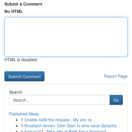
Submit a Comment
No HTML
HTML is disabled
Report Page
Search
Go
Published News
1
Unable fulfill the request . My aim re...
1
Kroatisch lernen: Dein Start in eine neue Sprache
1
Dukun707: Teka-teki di Balik Figur Kontrove...