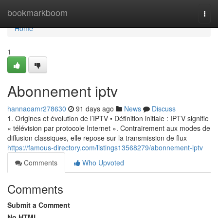
Home
bookmarkboom
Togg
navi
Home
1
Abonnement iptv
hannaoamr278630
91 days ago
News
Discuss
1. Origines et évolution de l’IPTV • Définition initiale : IPTV signifie
« télévision par protocole Internet ». Contrairement aux modes de
diffusion classiques, elle repose sur la transmission de flux
https://famous-directory.com/listings13568279/abonnement-iptv
Comments
Who Upvoted
Comments
Submit a Comment
No HTML