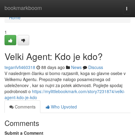
Home
bookmarkboom
Togg
navi
Home
1
Velki Agent: Kdo je kdo?
teganfvfi460318
88 days ago
News
Discuss
V naslednjem članku si bomo razjasnili, koga so glavne osebe v
Velikemu Agentu. Prepoznajte nalogo posameznega od
udeležencev , kar so nujni za potek aktivnosti. Poglejte spodaj
podrobnosti o
https://mylittlebookmark.com/story7231874/velki-
agent-kdo-je-kdo
Comments
Who Upvoted
Comments
Submit a Comment