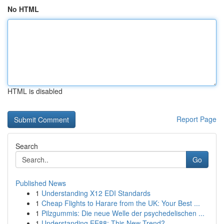
No HTML
HTML is disabled
Report Page
Search
Go
Published News
1
Understanding X12 EDI Standards
1
Cheap Flights to Harare from the UK: Your Best ...
1
Pilzgummis: Die neue Welle der psychedelischen ...
1
Understanding EE88: This New Trend?