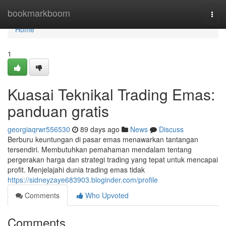
Home
bookmarkboom
Togg
navi
Home
1
Kuasai Teknikal Trading Emas:
panduan gratis
georgiaqrwr556530
89 days ago
News
Discuss
Berburu keuntungan di pasar emas menawarkan tantangan
tersendiri. Membutuhkan pemahaman mendalam tentang
pergerakan harga dan strategi trading yang tepat untuk mencapai
profit. Menjelajahi dunia trading emas tidak
https://sidneyzaye683903.bloginder.com/profile
Comments
Who Upvoted
Comments