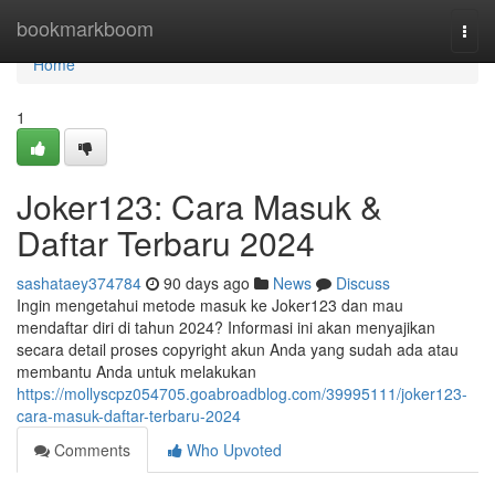
Home
bookmarkboom
Togg
navi
Home
1
Joker123: Cara Masuk &
Daftar Terbaru 2024
sashataey374784
90 days ago
News
Discuss
Ingin mengetahui metode masuk ke Joker123 dan mau
mendaftar diri di tahun 2024? Informasi ini akan menyajikan
secara detail proses copyright akun Anda yang sudah ada atau
membantu Anda untuk melakukan
https://mollyscpz054705.goabroadblog.com/39995111/joker123-
cara-masuk-daftar-terbaru-2024
Comments
Who Upvoted