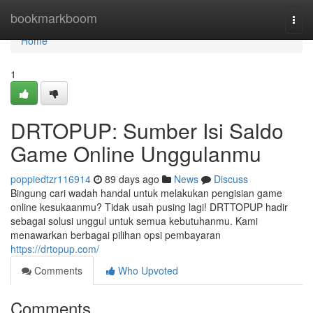
Home
bookmarkboom
Togg
navi
Home
1
DRTOPUP: Sumber Isi Saldo
Game Online Unggulanmu
poppiedtzr116914
89 days ago
News
Discuss
Bingung cari wadah handal untuk melakukan pengisian game
online kesukaanmu? Tidak usah pusing lagi! DRTTOPUP hadir
sebagai solusi unggul untuk semua kebutuhanmu. Kami
menawarkan berbagai pilihan opsi pembayaran
https://drtopup.com/
Comments
Who Upvoted
Comments