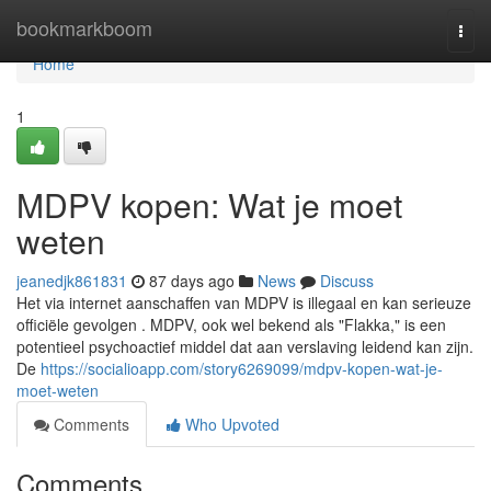
Home
bookmarkboom
Togg
navi
Home
1
MDPV kopen: Wat je moet
weten
jeanedjk861831
87 days ago
News
Discuss
Het via internet aanschaffen van MDPV is illegaal en kan serieuze
officiële gevolgen . MDPV, ook wel bekend als "Flakka," is een
potentieel psychoactief middel dat aan verslaving leidend kan zijn.
De
https://socialioapp.com/story6269099/mdpv-kopen-wat-je-
moet-weten
Comments
Who Upvoted
Comments