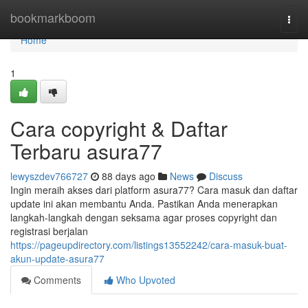
Home
bookmarkboom
Togg
navi
Home
1
Cara copyright & Daftar
Terbaru asura77
lewyszdev766727
88 days ago
News
Discuss
Ingin meraih akses dari platform asura77? Cara masuk dan daftar
update ini akan membantu Anda. Pastikan Anda menerapkan
langkah-langkah dengan seksama agar proses copyright dan
registrasi berjalan
https://pageupdirectory.com/listings13552242/cara-masuk-buat-
akun-update-asura77
Comments
Who Upvoted