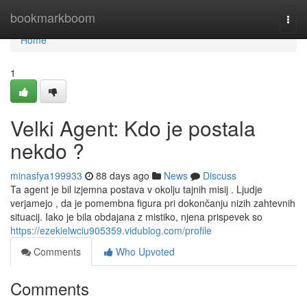
Home
bookmarkboom
Togg
navi
Home
1
Velki Agent: Kdo je postala
nekdo ?
minasfya199933
88 days ago
News
Discuss
Ta agent je bil izjemna postava v okolju tajnih misij . Ljudje
verjamejo , da je pomembna figura pri dokončanju nizih zahtevnih
situacij. Iako je bila obdajana z mistiko, njena prispevek so
https://ezekielwciu905359.vidublog.com/profile
Comments
Who Upvoted
Comments