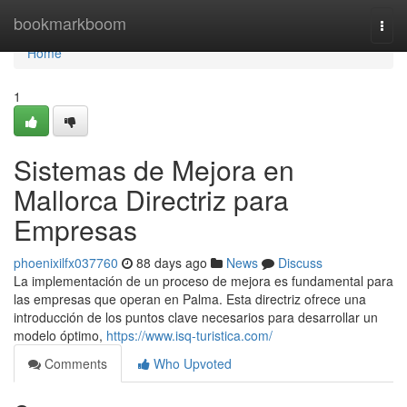
Home
bookmarkboom
Togg
navi
Home
1
Sistemas de Mejora en
Mallorca Directriz para
Empresas
phoenixilfx037760
88 days ago
News
Discuss
La implementación de un proceso de mejora es fundamental para
las empresas que operan en Palma. Esta directriz ofrece una
introducción de los puntos clave necesarios para desarrollar un
modelo óptimo,
https://www.isq-turistica.com/
Comments
Who Upvoted