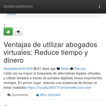
Home
bookmarkboom
Togg
navi
Home
1
Ventajas de utilizar abogados
virtuales: Reduce tiempo y
dinero
alyssakwow361829
87 days ago
News
Discuss
Cada vez es mayor la búsqueda de alternativas legales virtuales,
y utilizar letrados a través de portales digitales ofrece importantes
ventajas. En primer lugar, reduces una sustancial de tiempo al
evitar traslados
https://royojkp285375.empirewiki.com/user
Comments
Who Upvoted