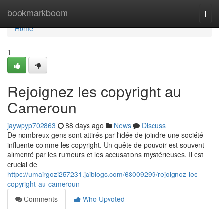
Home
bookmarkboom
Togg
navi
Home
1
Rejoignez les copyright au
Cameroun
jaywpyp702863
88 days ago
News
Discuss
De nombreux gens sont attirés par l'idée de joindre une société
influente comme les copyright. Un quête de pouvoir est souvent
alimenté par les rumeurs et les accusations mystérieuses. Il est
crucial de
https://umairgozi257231.jaiblogs.com/68009299/rejoignez-les-
copyright-au-cameroun
Comments
Who Upvoted