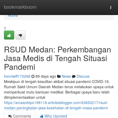
Home
bookmarkboom
Togg
navi
Home
1
RSUD Medan: Perkembangan
Jasa Medis di Tengah Situasi
Pandemi
henriwiff172268
89 days ago
News
Discuss
Meskipun di tengah kesulitan akibat situasi pandemi COVID-19,
Rumah Sakit Umum Daerah Medan terus melakukan upaya untuk
memperkuat mutu bantuan medikal. Berbagai upaya baru telah
diimplementasikan untuk
https://amaanbtpo198118.articlesblogger.com/63652217/rsud-
medan-peningkatan-jasa-kesehatan-di-tengah-masa-pandemi
Comments
Who Upvoted