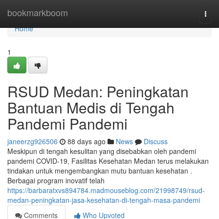
Home
bookmarkboom
Togg
navi
Home
1
RSUD Medan: Peningkatan
Bantuan Medis di Tengah
Pandemi Pandemi
janeerzg926506
88 days ago
News
Discuss
Meskipun di tengah kesulitan yang disebabkan oleh pandemi
pandemi COVID-19, Fasilitas Kesehatan Medan terus melakukan
tindakan untuk mengembangkan mutu bantuan kesehatan .
Berbagai program inovatif telah
https://barbaratxvs894784.madmouseblog.com/21998749/rsud-
medan-peningkatan-jasa-kesehatan-di-tengah-masa-pandemi
Comments
Who Upvoted