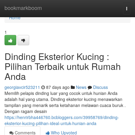
Home
bookmarkboom
Togg
navi
Home
1
Dinding Eksterior Kucing :
Pilihan Terbaik untuk Rumah
Anda
georgiavcir523211
87 days ago
News
Discuss
Memilih pelapis dinding luar yang cocok untuk hunian Anda
adalah hal yang utama. Dinding eksterior kucing menawarkan
tampilan yang menarik serta ketahanan melawan cuaca buruk .
Dengan ragam desain
https://henrirbha446760.bcbloggers.com/39958769/dinding-
eksterior-kucing-pilihan-ideal-untuk-hunian-anda
Comments
Who Upvoted