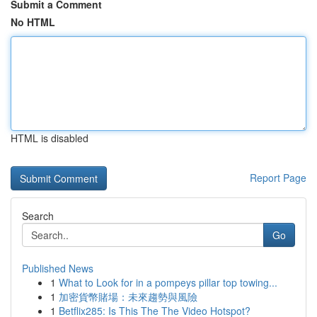
Submit a Comment
No HTML
HTML is disabled
Report Page
Search
Go
Published News
1
What to Look for in a pompeys pillar top towing...
1
加密貨幣賭場：未來趨勢與風險
1
Betflix285: Is This The The Video Hotspot?