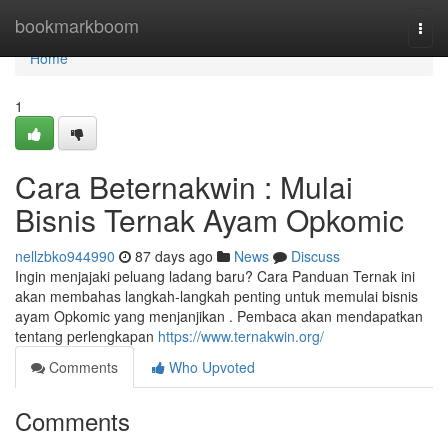
Home
bookmarkboom
Togg
navi
Home
1
Cara Beternakwin : Mulai
Bisnis Ternak Ayam Opkomic
nellzbko944990
87 days ago
News
Discuss
Ingin menjajaki peluang ladang baru? Cara Panduan Ternak ini
akan membahas langkah-langkah penting untuk memulai bisnis
ayam Opkomic yang menjanjikan . Pembaca akan mendapatkan
tentang perlengkapan
https://www.ternakwin.org/
Comments
Who Upvoted
Comments