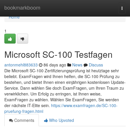
Home
bookmarkboom
Togg
navi
Home
1
Microsoft SC-100 Testfagen
antonmehl883633
86 days ago
News
Discuss
Die Microsoft SC-100 Zertifizierungsprüfung ist heutztage sehr
beliebt. ExamFragen wird Ihnen helfen, die SC-100 Prüfung zu
bestehen, und bietet Ihnen einen einjährigen kostenlosen Update-
Service. Dann wählen Sie doch ExamFragen, um Ihren Traum zu
verwirklichen. Um Erfolg zu erringen, ist Ihnen weise,
ExamFragen zu wählen. Wählen Sie ExamFragen, Sie werden
der nächste IT-Elite sein.
https://www.examfragen.de/SC-100-
pruefung-fragen.html
Comments
Who Upvoted