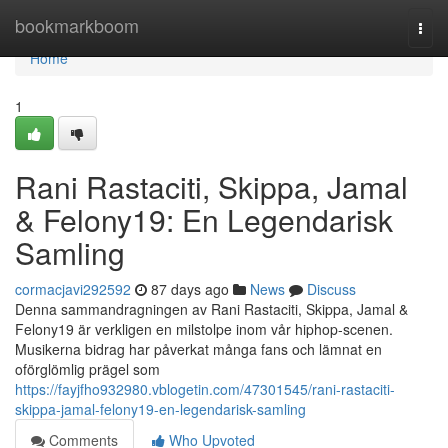
Home
bookmarkboom
Togg
navi
Home
1
Rani Rastaciti, Skippa, Jamal
& Felony19: En Legendarisk
Samling
cormacjavi292592
87 days ago
News
Discuss
Denna sammandragningen av Rani Rastaciti, Skippa, Jamal &
Felony19 är verkligen en milstolpe inom vår hiphop-scenen.
Musikerna bidrag har påverkat många fans och lämnat en
oförglömlig prägel som
https://fayjfho932980.vblogetin.com/47301545/rani-rastaciti-
skippa-jamal-felony19-en-legendarisk-samling
Comments
Who Upvoted