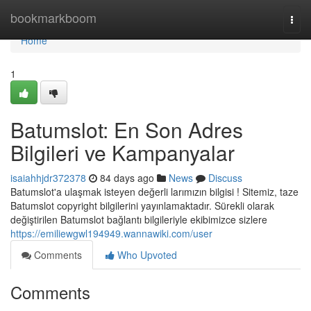
Home
bookmarkboom
Togg
navi
Home
1
Batumslot: En Son Adres
Bilgileri ve Kampanyalar
isaiahhjdr372378
84 days ago
News
Discuss
Batumslot'a ulaşmak isteyen değerli larımızın bilgisi ! Sitemiz, taze
Batumslot copyright bilgilerini yayınlamaktadır. Sürekli olarak
değiştirilen Batumslot bağlantı bilgileriyle ekibimizce sizlere
https://emiliewgwl194949.wannawiki.com/user
Comments
Who Upvoted
Comments