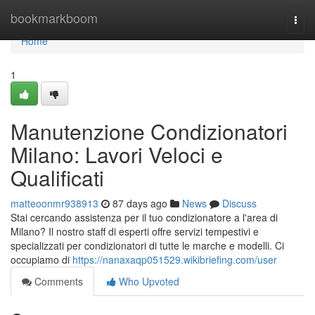
Home
bookmarkboom
Togg
navi
Home
1
Manutenzione Condizionatori
Milano: Lavori Veloci e
Qualificati
matteoonmr938913
87 days ago
News
Discuss
Stai cercando assistenza per il tuo condizionatore a l'area di
Milano? Il nostro staff di esperti offre servizi tempestivi e
specializzati per condizionatori di tutte le marche e modelli. Ci
occupiamo di
https://nanaxaqp051529.wikibriefing.com/user
Comments
Who Upvoted