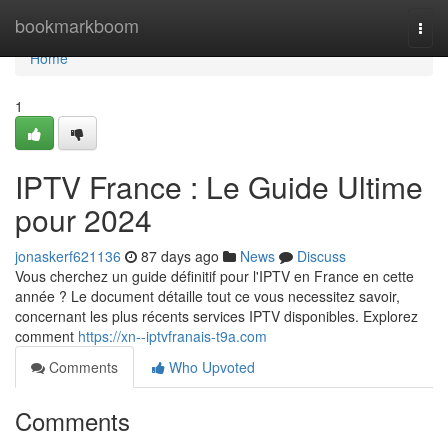
Home
bookmarkboom
Togg
navi
Home
1
IPTV France : Le Guide Ultime
pour 2024
jonaskerf621136
87 days ago
News
Discuss
Vous cherchez un guide définitif pour l'IPTV en France en cette
année ? Le document détaille tout ce vous necessitez savoir,
concernant les plus récents services IPTV disponibles. Explorez
comment
https://xn--iptvfranais-t9a.com
Comments
Who Upvoted
Comments