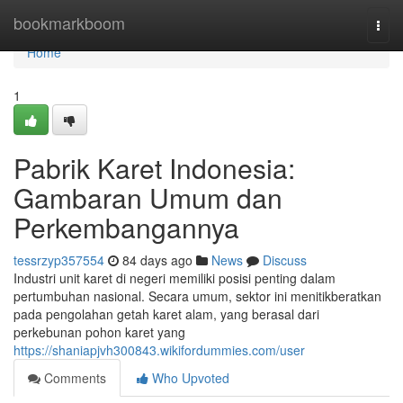
Home
bookmarkboom
Togg
navi
Home
1
Pabrik Karet Indonesia:
Gambaran Umum dan
Perkembangannya
tessrzyp357554
84 days ago
News
Discuss
Industri unit karet di negeri memiliki posisi penting dalam
pertumbuhan nasional. Secara umum, sektor ini menitikberatkan
pada pengolahan getah karet alam, yang berasal dari
perkebunan pohon karet yang
https://shaniapjvh300843.wikifordummies.com/user
Comments
Who Upvoted