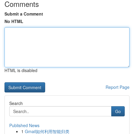
Comments
Submit a Comment
No HTML
HTML is disabled
Report Page
Search
Go
Published News
1
Gmail如何利用智能归类