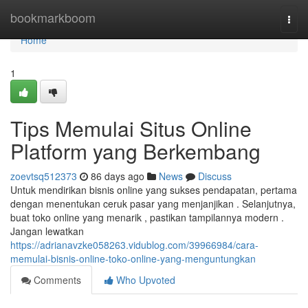
Home
bookmarkboom
Togg
navi
Home
1
Tips Memulai Situs Online
Platform yang Berkembang
zoevtsq512373
86 days ago
News
Discuss
Untuk mendirikan bisnis online yang sukses pendapatan, pertama
dengan menentukan ceruk pasar yang menjanjikan . Selanjutnya,
buat toko online yang menarik , pastikan tampilannya modern .
Jangan lewatkan
https://adrianavzke058263.vidublog.com/39966984/cara-
memulai-bisnis-online-toko-online-yang-menguntungkan
Comments
Who Upvoted