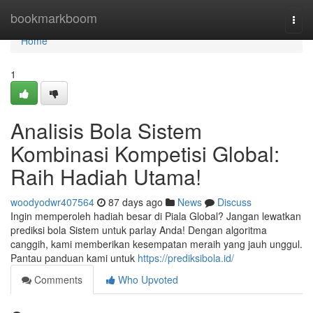
Home
bookmarkboom
Togg
navi
Home
1
Analisis Bola Sistem
Kombinasi Kompetisi Global:
Raih Hadiah Utama!
woodyodwr407564
87 days ago
News
Discuss
Ingin memperoleh hadiah besar di Piala Global? Jangan lewatkan
prediksi bola Sistem untuk parlay Anda! Dengan algoritma
canggih, kami memberikan kesempatan meraih yang jauh unggul.
Pantau panduan kami untuk
https://prediksibola.id/
Comments
Who Upvoted