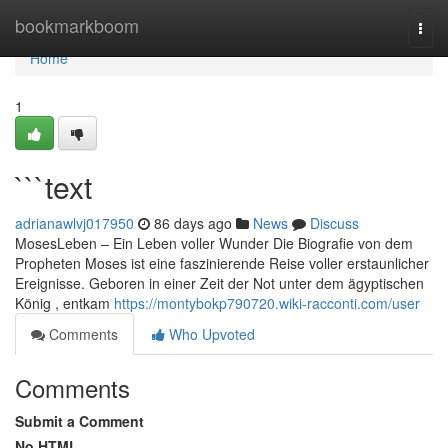
Home
bookmarkboom
Togg
navi
Home
1
```text
adrianawlvj017950
86 days ago
News
Discuss
MosesLeben – Ein Leben voller Wunder Die Biografie von dem
Propheten Moses ist eine faszinierende Reise voller erstaunlicher
Ereignisse. Geboren in einer Zeit der Not unter dem ägyptischen
König , entkam
https://montybokp790720.wiki-racconti.com/user
Comments
Who Upvoted
Comments
Submit a Comment
No HTML