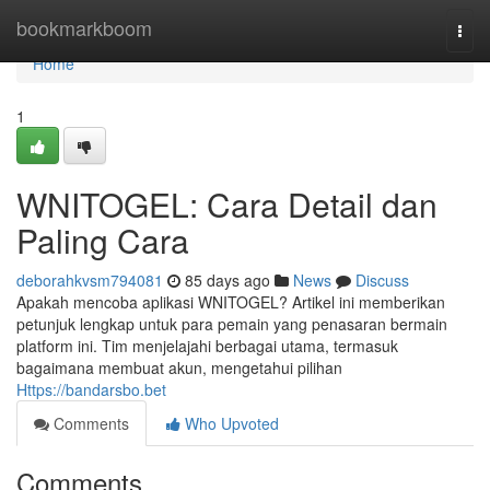
Home
bookmarkboom
Togg
navi
Home
1
WNITOGEL: Cara Detail dan
Paling Cara
deborahkvsm794081
85 days ago
News
Discuss
Apakah mencoba aplikasi WNITOGEL? Artikel ini memberikan
petunjuk lengkap untuk para pemain yang penasaran bermain
platform ini. Tim menjelajahi berbagai utama, termasuk
bagaimana membuat akun, mengetahui pilihan
Https://bandarsbo.bet
Comments
Who Upvoted
Comments