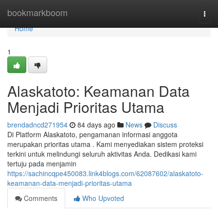
Home
bookmarkboom
Togg
navi
Home
1
Alaskatoto: Keamanan Data
Menjadi Prioritas Utama
brendadncd271954
84 days ago
News
Discuss
Di Platform Alaskatoto, pengamanan informasi anggota
merupakan prioritas utama . Kami menyediakan sistem proteksi
terkini untuk melindungi seluruh aktivitas Anda. Dedikasi kami
tertuju pada menjamin
https://sachincqpe450083.link4blogs.com/62087602/alaskatoto-
keamanan-data-menjadi-prioritas-utama
Comments
Who Upvoted