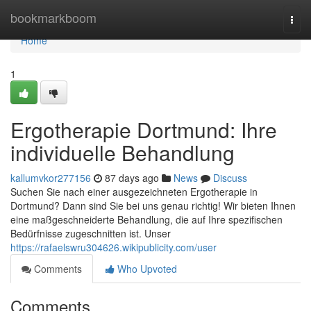
Home
bookmarkboom
Togg
navi
Home
1
Ergotherapie Dortmund: Ihre
individuelle Behandlung
kallumvkor277156
87 days ago
News
Discuss
Suchen Sie nach einer ausgezeichneten Ergotherapie in
Dortmund? Dann sind Sie bei uns genau richtig! Wir bieten Ihnen
eine maßgeschneiderte Behandlung, die auf Ihre spezifischen
Bedürfnisse zugeschnitten ist. Unser
https://rafaelswru304626.wikipublicity.com/user
Comments
Who Upvoted
Comments