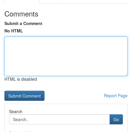
Comments
Submit a Comment
No HTML
HTML is disabled
Report Page
Search
Go