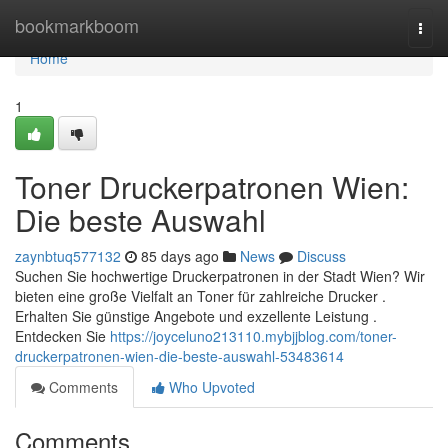
Home
bookmarkboom
Togg
navi
Home
1
Toner Druckerpatronen Wien:
Die beste Auswahl
zaynbtuq577132
85 days ago
News
Discuss
Suchen Sie hochwertige Druckerpatronen in der Stadt Wien? Wir
bieten eine große Vielfalt an Toner für zahlreiche Drucker .
Erhalten Sie günstige Angebote und exzellente Leistung .
Entdecken Sie
https://joyceluno213110.mybjjblog.com/toner-
druckerpatronen-wien-die-beste-auswahl-53483614
Comments
Who Upvoted
Comments