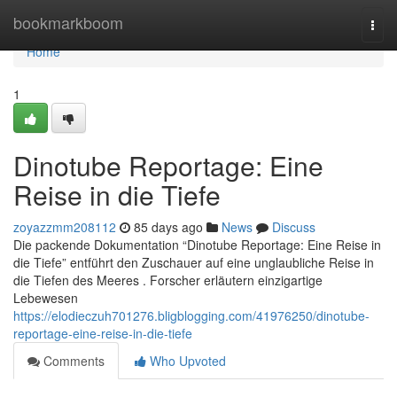
Home
bookmarkboom
Togg
navi
Home
1
Dinotube Reportage: Eine
Reise in die Tiefe
zoyazzmm208112
85 days ago
News
Discuss
Die packende Dokumentation “Dinotube Reportage: Eine Reise in
die Tiefe” entführt den Zuschauer auf eine unglaubliche Reise in
die Tiefen des Meeres . Forscher erläutern einzigartige
Lebewesen
https://elodieczuh701276.bligblogging.com/41976250/dinotube-
reportage-eine-reise-in-die-tiefe
Comments
Who Upvoted