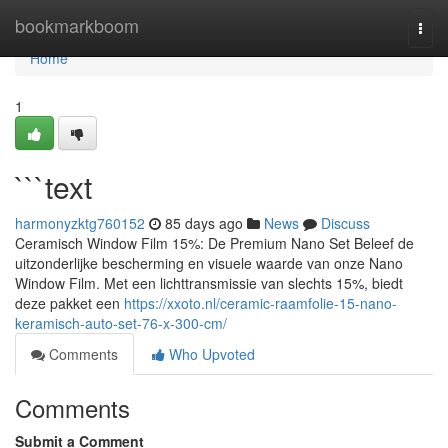
Home
bookmarkboom
Togg
navi
Home
1
```text
harmonyzktg760152
85 days ago
News
Discuss
Ceramisch Window Film 15%: De Premium Nano Set Beleef de
uitzonderlijke bescherming en visuele waarde van onze Nano
Window Film. Met een lichttransmissie van slechts 15%, biedt
deze pakket een
https://xxoto.nl/ceramic-raamfolie-15-nano-
keramisch-auto-set-76-x-300-cm/
Comments
Who Upvoted
Comments
Submit a Comment