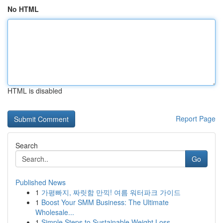
No HTML
HTML is disabled
Report Page
Search
Go
Published News
1
가평빠지, 짜릿함 만끽! 여름 워터파크 가이드
1
Boost Your SMM Business: The Ultimate
Wholesale...
1
Simple Steps to Sustainable Weight Loss