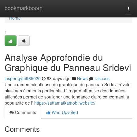
Home
bookmarkboom
Togg
navi
Home
1
Analyse Approfondie du
Graphique du Panneau Sridevi
jaspertgym965020
83 days ago
News
Discuss
Une examen minutieuse du graphique du panneau Sridevi révèle
plusieurs éléments pertinents. L' regard attentive des données
affichées permet de souligner une tendance claire concernant la
popularité de l'
https://sattamatkamobi.website/
Comments
Who Upvoted
Comments