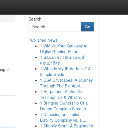
Search
Go
Published News
1
WM69: Your Gateway to
Digital Gaming Enter...
1
พนันมวย : วิธีแทงมวยที่
แม่นยำที่สุด
1
What Is My IP Address? A
bagai
Simple Guide
1
USA Cityscapes: A Journey
Through The Big Appl...
1
Herpafend: Authentic
Testimonials & What Yo...
1
Bringing Ownership Of a
Dream Complete Silicone...
1
Choosing an Limited
Liability Company vs. a ...
1
Shopify Store: A Beginner's