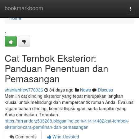
Home
bookmarkboom
Togg
navi
Home
1
Cat Tembok Eksterior:
Panduan Penentuan dan
Pemasangan
shaniahhew776336
84 days ago
News
Discuss
Memilih cat dinding eksterior yang tepat merupakan langkah
krusial untuk melindungi dan mempercantik rumah Anda. Evaluasi
ragam bahan dinding, kondisi lingkungan, serta tampilan yang
Anda dambakan. Terapkan
https://arranderz533268.blogsmine.com/41414482/cat-tembok-
eksterior-cara-pemilihan-dan-pemasangan
Comments
Who Upvoted