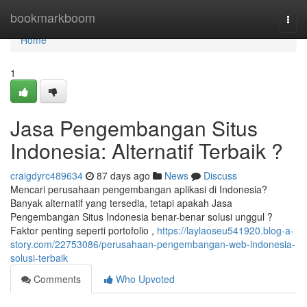
Home
bookmarkboom
Togg
navi
Home
1
Jasa Pengembangan Situs
Indonesia: Alternatif Terbaik ?
craigdyrc489634
87 days ago
News
Discuss
Mencari perusahaan pengembangan aplikasi di Indonesia?
Banyak alternatif yang tersedia, tetapi apakah Jasa
Pengembangan Situs Indonesia benar-benar solusi unggul ?
Faktor penting seperti portofolio ,
https://laylaoseu541920.blog-a-
story.com/22753086/perusahaan-pengembangan-web-indonesia-
solusi-terbaik
Comments
Who Upvoted