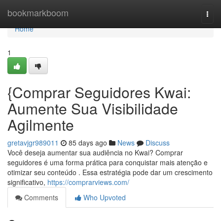
Home
bookmarkboom
Togg
navi
Home
1
{Comprar Seguidores Kwai:
Aumente Sua Visibilidade
Agilmente
gretavjgr989011
85 days ago
News
Discuss
Você deseja aumentar sua audiência no Kwai? Comprar
seguidores é uma forma prática para conquistar mais atenção e
otimizar seu conteúdo . Essa estratégia pode dar um crescimento
significativo,
https://comprarviews.com/
Comments
Who Upvoted