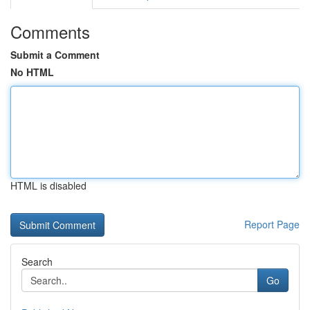
Comments
Submit a Comment
No HTML
HTML is disabled
Report Page
Search
Go