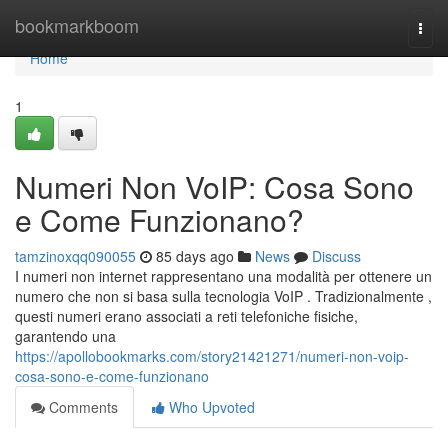
Home
bookmarkboom
Togg
navi
Home
1
Numeri Non VoIP: Cosa Sono
e Come Funzionano?
tamzinoxqq090055
85 days ago
News
Discuss
I numeri non internet rappresentano una modalità per ottenere un
numero che non si basa sulla tecnologia VoIP . Tradizionalmente ,
questi numeri erano associati a reti telefoniche fisiche,
garantendo una
https://apollobookmarks.com/story21421271/numeri-non-voip-
cosa-sono-e-come-funzionano
Comments
Who Upvoted