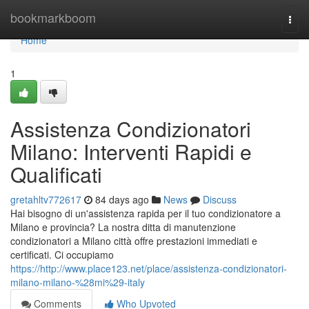
Home
bookmarkboom
Togg
navi
Home
1
Assistenza Condizionatori
Milano: Interventi Rapidi e
Qualificati
gretahltv772617
84 days ago
News
Discuss
Hai bisogno di un'assistenza rapida per il tuo condizionatore a
Milano e provincia? La nostra ditta di manutenzione
condizionatori a Milano città offre prestazioni immediati e
certificati. Ci occupiamo
https://http://www.place123.net/place/assistenza-condizionatori-
milano-milano-%28mi%29-italy
Comments
Who Upvoted