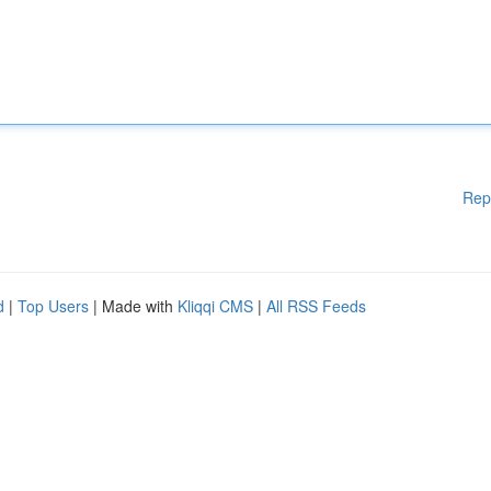
Rep
d
|
Top Users
| Made with
Kliqqi CMS
|
All RSS Feeds