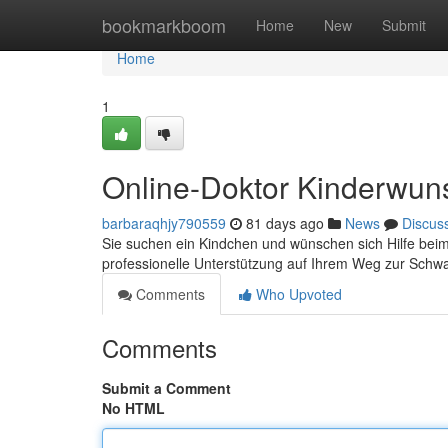
Home
bookmarkboom
Home
New
Submit
Home
1
Online-Doktor Kinderwun
barbaraqhjy790559
81 days ago
News
Discus
Sie suchen ein Kindchen und wünschen sich Hilfe beim 
professionelle Unterstützung auf Ihrem Weg zur Schwa
Comments
Who Upvoted
Comments
Submit a Comment
No HTML