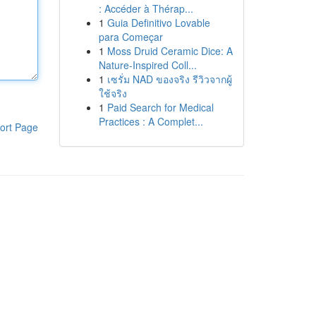
: Accéder à Thérap...
1
Guia Definitivo Lovable
para Começar
1
Moss Druid Ceramic Dice: A
Nature-Inspired Coll...
1
เซรั่ม NAD ของจริง รีวิวจากผู้
ใช้จริง
1
Paid Search for Medical
Practices : A Complet...
ort Page