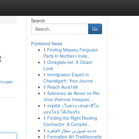
Search
Go
Published News
1
Finding Massey Ferguson
t
Parts in Northern Irela...
1
Omeglatv.net: A Closer
Look
1
Immigration Expert in
Chandigarh: Your Journe...
om/user
1
Reach Aura168
1
Sobrevoo de Áereo no Rio:
Uma Vivência Inesquec...
1
vvip69: เว็บตรง เล่นคาสิโน
ออนไลน์ ได้เงินจริง
1
Finding the Right Roofing
Contractor: A Complet...
1
خدمة ليموزين مطار القاهرة
1
Formation Art Traditionnelle