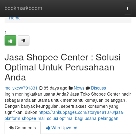
Home
bookmarkboom
Togg
navi
Home
1
Jasa Shopee Center : Solusi
Optimal Untuk Perusahaan
Anda
mollyxcvv791831
85 days ago
News
Discuss
Ingin meningkatkan usaha Anda? Jasa Toko Shopee Center hadir
sebagai andalan utama untuk membantu kemajuan pelanggan .
Dengan banyak keunggulan, seperti akses konsumen yang
signifikan, diskon
https://rankuppages.com/story6461376/jasa-
platform-shopee-mall-solusi-optimal-bagi-usaha-pelanggan
Comments
Who Upvoted